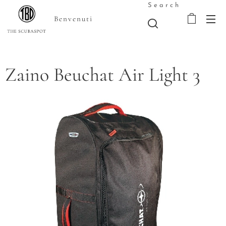
Search
Benvenuti
Zaino Beuchat Air Light 3