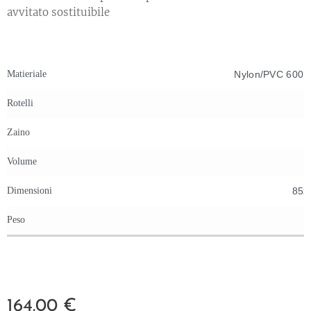
avvitato sostituibile
Matieriale
Nylon/PVC 600D
Rotelli
Zaino
Volume
Dimensioni
85x
Peso
164.00
€